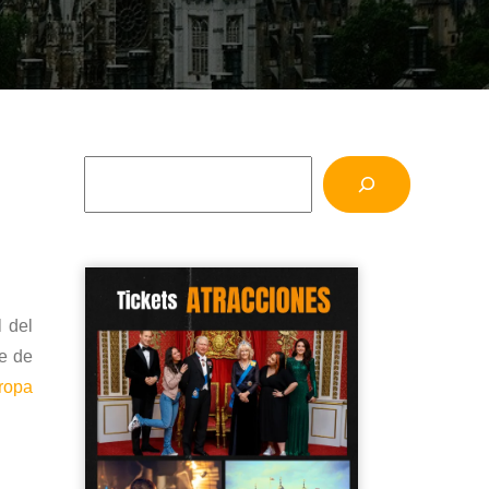
l del
te de
ropa