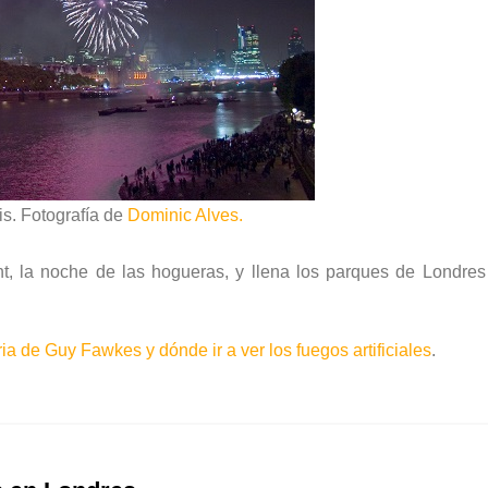
is. Fotografía de
Dominic Alves.
t, la noche de las hogueras, y llena los parques de Londres
.
ia de Guy Fawkes y dónde ir a ver los fuegos artificiales
.