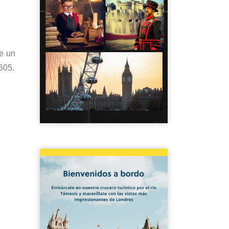
ue un
605.