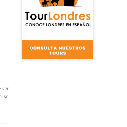
e ver
e se