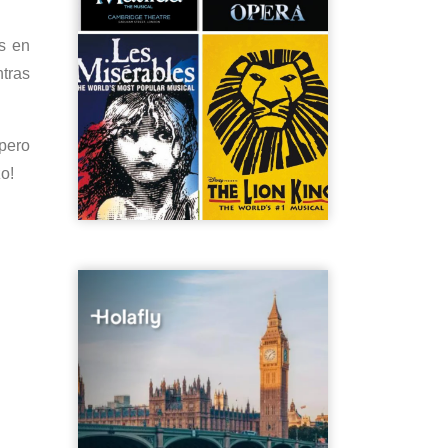
s en
ntras
 pero
o!