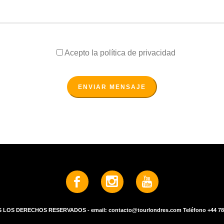
Acepto la política de privacidad
POR FAVOR, DEJA ESTE CAMPO V
 LOS DERECHOS RESERVADOS - email: contacto@tourlondres.com Teléfono +44 7