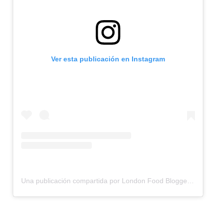
Ver esta publicación en Instagram
Una publicación compartida por London Food Blogger & Recipes | 🇬🇧🇹🇭 Chan (@life_of_foods_)