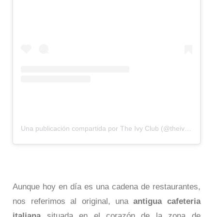
Una publicación compartida por The Ivy Club (@theivyclublondon)
Aunque hoy en día es una cadena de restaurantes,
nos referimos al original, una
antigua cafeteria
italiana
situada en el corazón de la zona de