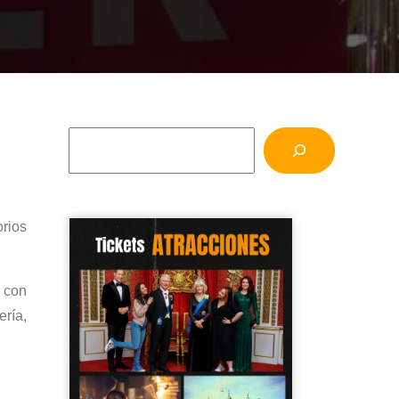
orios
 con
ería,