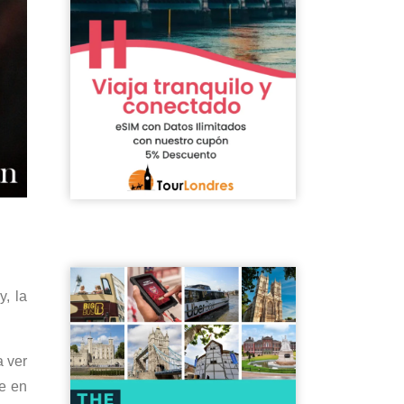
y, la
a ver
se en