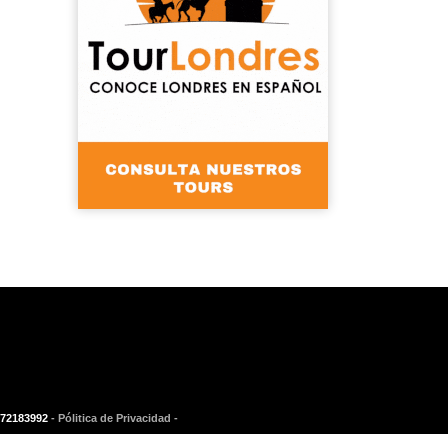
872183992
- Pólitica de Privacidad -