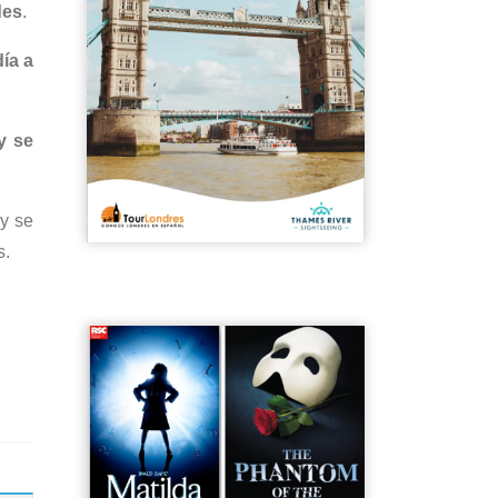
des
.
ía a
y se
y se
s.