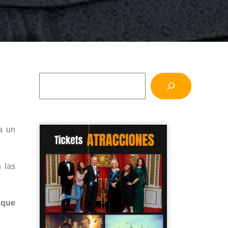
 a un
 las
 que