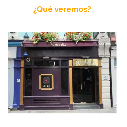
estuvo viviendo en una carabana durante 6 meses
¿Qué veremos?
un joven David Jones, antes de convertirse en
David Bowie
, la tienda donde compró la primera
guitarra en Londres un tal
Bob Marley
o en el
antro donde estuvieron viviendo una temporada
unos jóvenes
Sex Pistols
. Ya ves, todo en una
sola calle.
Después de haber digerido tanta información, os
mostraremos el Jazz Venue favorito de
Amy
Winehouse
antes de llegar a los famosos
MPL
Studios
, el cuartel general desde donde
Paul
McCartney
dirige ahora su imperio. Pasando por
delante del celebre
Ronnie Scott’s
y través de
estrechos callejones, descubriremos la ubicación