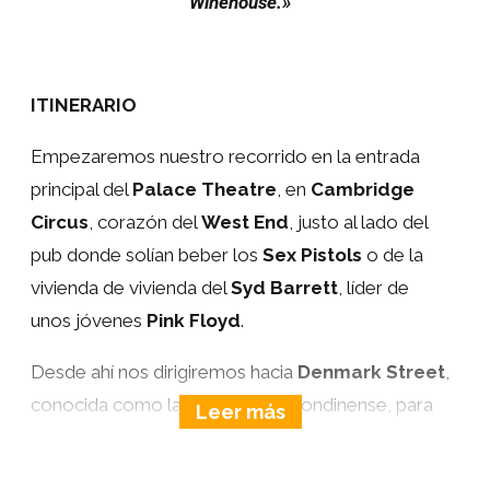
Winehouse.»
ITINERARIO
Empezaremos nuestro recorrido en la entrada
principal del
Palace Theatre
, en
Cambridge
Circus
, corazón del
West End
, justo al lado del
pub donde solían beber los
Sex Pistols
o de la
vivienda de vivienda del
Syd Barrett
, líder de
unos jóvenes
Pink Floyd
.
Desde ahí nos dirigiremos hacia
Denmark Street
,
conocida como la Tin Pan Alley londinense, para
descubrir los estudios donde firmaron el primer
contrato los
Rolling Stones
, el lugar donde