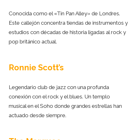
Recrearemos la portada de
What’s The Story
Conocida como el «Tin Pan Alley» de Londres.
Morning Glory
de
Oasis
, en una calle donde se
Este callejón concentra tiendas de instrumentos y
encuentran 3 legendarias tiendas de vinilos, antes
estudios con décadas de historia ligadas al rock y
de llegar a
Carnaby Street
, cuna del Movimiento
pop británico actual.
Mod, de la moda Hippie y de los «Swinging
Sixties».
Ronnie Scott’s
Conoceremos el club privado donde se
conocieron
Eric Clapton
y
Jimi Hendrix
, el
Legendario club de jazz con una profunda
mismo donde surgiría el amor entre Paul
conexión con el rock y el blues. Un templo
McArtney y Linda Eastman, antes de llegar a la
musical en el Soho donde grandes estrellas han
calle que sirvió de inspiración para la portada
actuado desde siempre.
mítica de «
The Rise and Fall of Ziggy Stardust
and the Spiders From Mars
» de
David Bowie
.