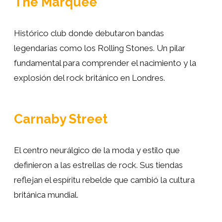
The Marquee
Terminaremos el tour, delante de la ubicación
original de los
Apple Corps LTD
, donde se grabó
Histórico club donde debutaron bandas
gran parte del album
Let it Be
y donde los
legendarias como los Rolling Stones. Un pilar
Beatles
dieron su mítico concierto en la azotea,
fundamental para comprender el nacimiento y la
que resultaría ser su último, en enero del 69.
explosión del rock británico en Londres.
¿Vienes en grupo y prefieres un tour privado?
Carnaby Street
¡Consulta nuestros precios
aquí
El centro neurálgico de la moda y estilo que
definieron a las estrellas de rock. Sus tiendas
reflejan el espíritu rebelde que cambió la cultura
británica mundial.