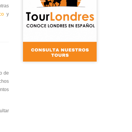
ntras
co
y
so de
chos
entos
ultar