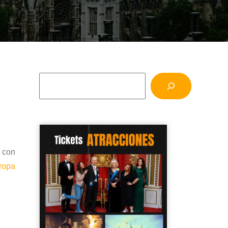
s con
ropa