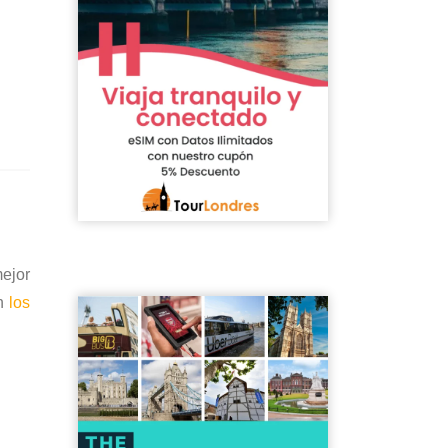
mejor
on
los