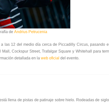
rafía de
Andrius Petrucenia
 a las 12 del medio día cerca de Piccadilly Circus, pasando 
l Mall, Cockspur Street, Trafalgar Square y Whitehall para ter
ormación detallada en la
web oficial
del evento.
stá llena de pistas de patinaje sobre hielo. Rodeadas de sigl