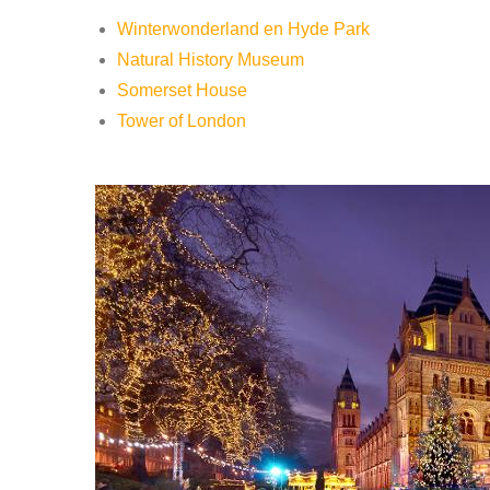
Winterwonderland en Hyde Park
Natural History Museum
Somerset House
Tower of London