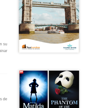
en su
minar
os de