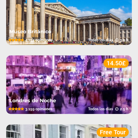
Museo Británico
5.0
4.154 opiniones
Todos los días
3.0 h
.
14.50£
Londres de Noche
5.0
3.159 opiniones
Todos los días
2.5 h
.
Free Tour