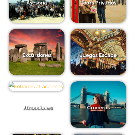
Asesoría
Tours Privados
Excursiones
Juegos Escape
Atracciones
Cruceros