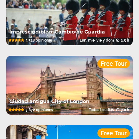
Imprescindible + Cambio de Guardia
5.0
3.518 opiniones
Lun, mie, vie y dom
2.5 h
.
Free Tour
Ciudad antigua City of London
5.0
3.872 opiniones
Todos los días
3.0 h
.
Free Tour