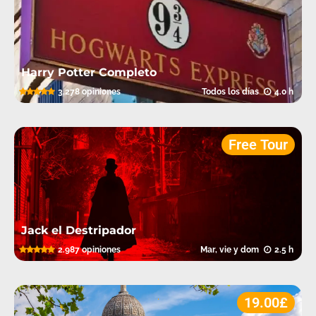
Harry Potter Completo
5.0
3.278 opiniones
Todos los días
4.0 h
.
Free Tour
Jack el Destripador
5.0
2.987 opiniones
Mar, vie y dom
2.5 h
.
19.00£