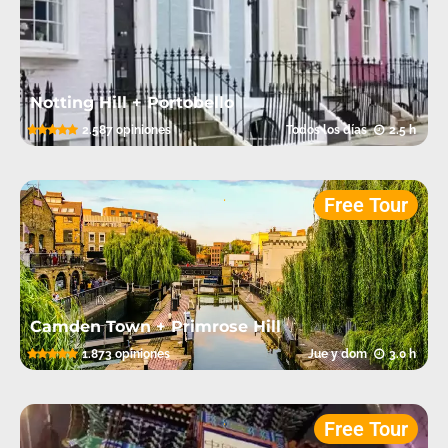
Notting Hill + Portobello
5.0
2.587 opiniones
Todos los días
2.5 h
.
Free Tour
Camden Town + Primrose Hill
5.0
1.873 opiniones
Jue y dom
3.0 h
.
Free Tour