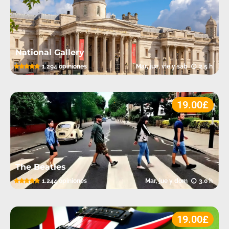
National Gallery
5.0
1.294 opiniones
Mar, jue, vie y sáb
2.5 h
.
19.00£
The Beatles
5.0
1.244 opiniones
Mar, jue y dom
3.0 h
.
19.00£