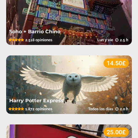
Soho + Barrio Chino
5.0
2.518 opiniones
Lun y vie
2.5 h
.
14.50£
Harry Potter Express
5.0
1.872 opiniones
Todos los días
2.0 h
.
25.00£