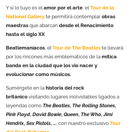
Y si lo tuyo es el
amor por el arte
, el
Tour de la
National Gallery
te permitirá contemplar
obras
maestras
que abarcan
desde el Renacimiento
hasta el siglo XX
.
Beatlemaníacos
, el
Tour de The Beatles
te llevará
por los rincones más emblemáticos de la
mítica
banda en la ciudad que los vio nacer y
evolucionar como músicos.
Sumérgete en la
historia del rock
británico
visitando lugares inolvidables ligados a
leyendas como
The Beatles
,
The Rolling Stones
,
Pink Floyd
,
David Bowie
,
Queen
,
The Who
,
Jimi
Hendrix
,
Sex Pistols
,
…
, con nuestro exclusivo
Tour
del Rock Británico
.