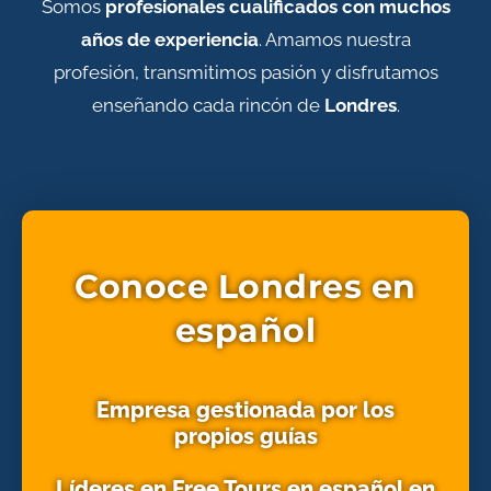
Somos
profesionales cualificados con muchos
años de experiencia
. Amamos nuestra
profesión, transmitimos pasión y disfrutamos
enseñando cada rincón de
Londres
.
Conoce Londres en
español
Empresa gestionada por los
propios guías
Líderes en Free Tours en español en