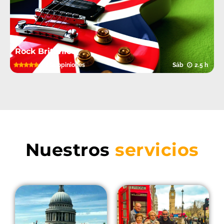
Rock Británico
5.0
1.864 opiniones
Sáb
2.5 h
Nuestros
servicios