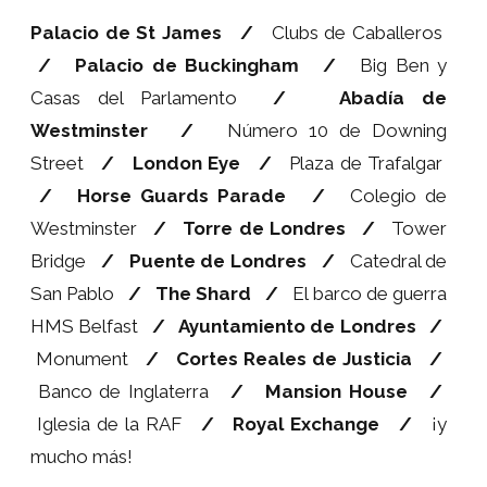
Palacio de St James
/
Clubs de Caballeros
/ Palacio de Buckingham
/
Big Ben y
Casas del Parlamento
/
Abadía de
Westminster
/
Número 10 de Downing
Street
/
London Eye
/
Plaza de Trafalgar
/
Horse Guards Parade
/
Colegio de
Westminster
/
Torre de Londres
/
Tower
Bridge
/
Puente de Londres
/
Catedral de
San Pablo
/
The Shard
/
El barco de guerra
HMS Belfast
/
Ayuntamiento de Londres
/
Monument
/
Cortes Reales de Justicia
/
Banco de Inglaterra
/
Mansion House
/
Iglesia de la RAF
/
Royal Exchange
/
¡y
mucho más!