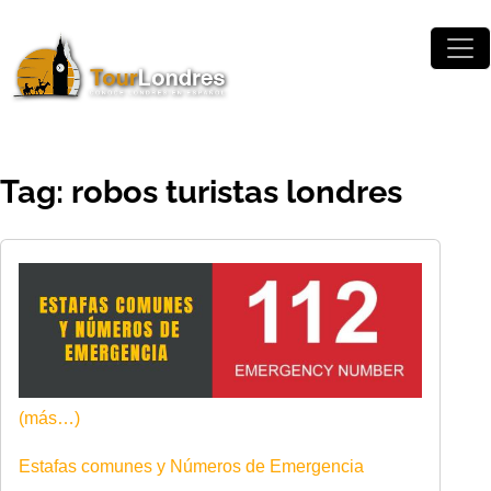
Skip to main content
Tag: robos turistas londres
(más…)
Estafas comunes y Números de Emergencia