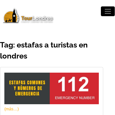
Skip to main content
Tag: estafas a turistas en
londres
(más…)