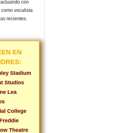
 actuando con
como vocalista
ras recientes.
EEN EN
NDRES:
ley Stadium
nt Studios
ne Lea
os
ial College
Freddie
ow Theatre