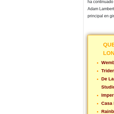
ha continuado
Adam Lambert 
principal en gi
QU
LO
Wemb
Tride
De La
Studi
Imper
Casa 
Rainb