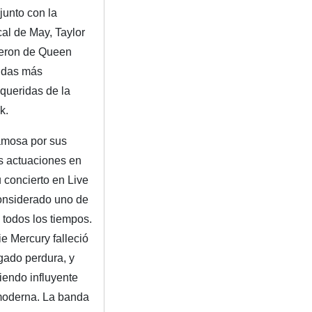
junto con la
al de May, Taylor
ieron de Queen
ndas más
queridas de la
k.
amosa por sus
s actuaciones en
u concierto en Live
onsiderado uno de
 todos los tiempos.
e Mercury falleció
gado perdura, y
iendo influyente
moderna. La banda