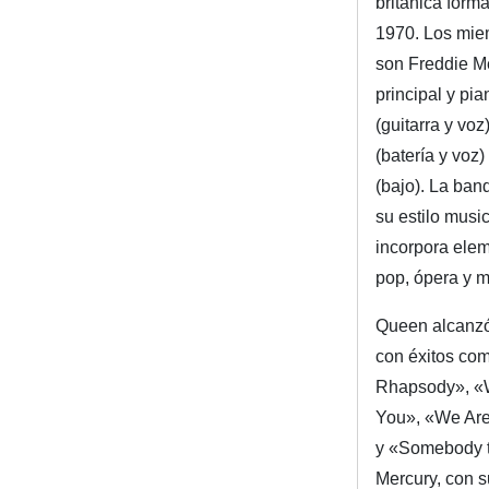
británica form
1970. Los mie
son Freddie M
principal y pi
(guitarra y voz
(batería y voz
(bajo). La ban
su estilo music
incorpora elem
pop, ópera y m
Queen alcanzó
con éxitos c
Rhapsody», «
You», «We Ar
y «Somebody t
Mercury, con s