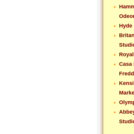
Hamm
Odeo
Hyde 
Brita
Studi
Royal
Casa 
Fredd
Kensi
Marke
Olymp
Abbe
Studi