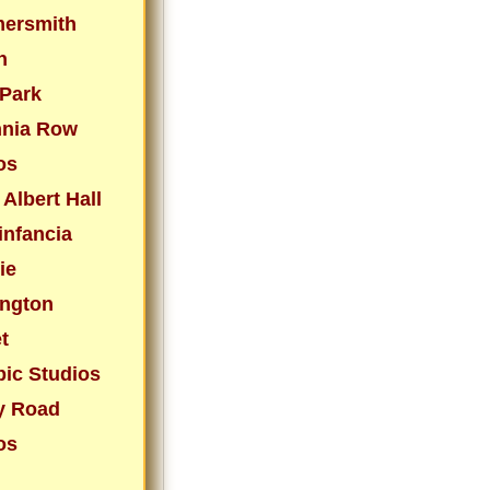
ersmith
n
Park
nnia Row
os
 Albert Hall
infancia
ie
ngton
t
ic Studios
y Road
os