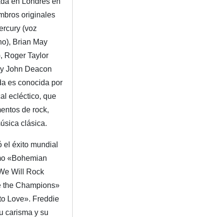
ada en Londres en
mbros originales
ercury (voz
ano), Brian May
), Roger Taylor
) y John Deacon
da es conocida por
al ecléctico, que
entos de rock,
úsica clásica.
 el éxito mundial
omo «Bohemian
We Will Rock
e the Champions»
o Love». Freddie
u carisma y su