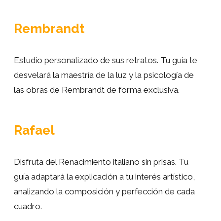
occidental y dejando un legado perdurable en la
Rembrandt
National Gallery
y en el mundo del arte en
general.
Estudio personalizado de sus retratos. Tu guía te
desvelará la maestría de la luz y la psicología de
las obras de Rembrandt de forma exclusiva.
Rafael
Disfruta del Renacimiento italiano sin prisas. Tu
guía adaptará la explicación a tu interés artístico,
analizando la composición y perfección de cada
cuadro.