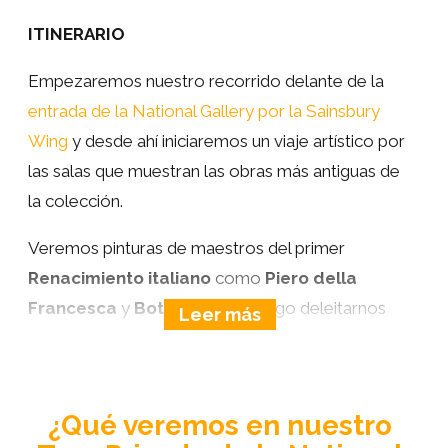
ITINERARIO
Empezaremos nuestro recorrido delante de la
entrada de la National Gallery por la Sainsbury
Wing
y desde ahí iniciaremos un viaje artístico por
las salas que muestran las obras más antiguas de
la colección.
Veremos pinturas de maestros del primer
Renacimiento italiano
como
Piero della
Francesca
y
Botticelli
para luego deleitarnos
con el
«Matrimonio Arnolfini»
de
Van Eyck
.
En las salas del
Alto Renacimiento
estaremos
frente a obras maestras de los grandes artistas,
¿Qué veremos en nuestro
Leonardo da Vinci
,
Miguel Ángel
y
Rafael
que