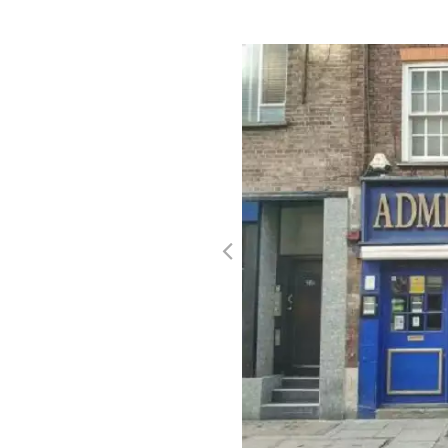
Además de celebrar los triunfos y la vibrante v
abordaremos temas más oscuros, como
la 
la respuesta del gobierno a la
Crisis del Sida
.
Culminaremos nuestra experiencia reflexionan
comunidad LGBTQ+
en la búsqueda de igua
Únete a nosotros en este apasionante recorr
descubre los secretos, las alegrías y las luc
indeleble en la ciudad que llamamos hogar.