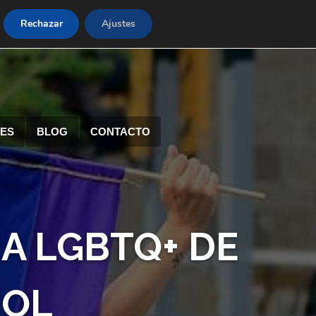
Rechazar
Ajustes
RES
BLOG
CONTACTO
IA LGBTQ+ DE
ÑOL