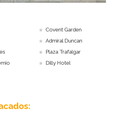
Covent Garden
Admiral Duncan
es
Plaza Trafalgar
emio
Dilly Hotel
acados: