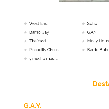
West End
Soho
Barrio Gay
G.A.Y
The Yard
Molly Hous
Piccadilly Circus
Barrio Boh
y mucho más, …
Dest
G.A.Y.