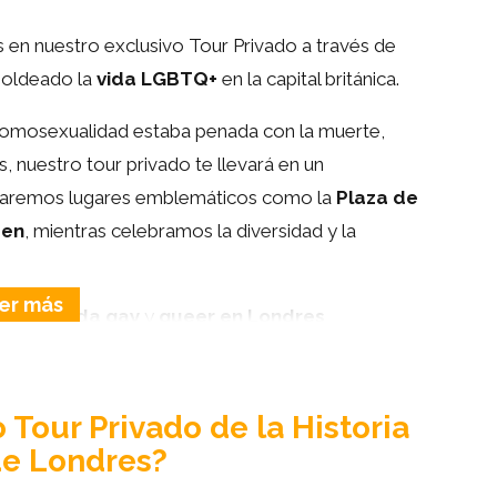
en nuestro exclusivo Tour Privado a través de
moldeado la
vida LGBTQ+
en la capital británica.
a homosexualidad estaba penada con la muerte,
s, nuestro tour privado te llevará en un
loraremos lugares emblemáticos como la
Plaza de
den
, mientras celebramos la diversidad y la
ro de
la vida gay
y
queer en Londres
,
nos de la noche
LGBTQ+
y los locales más
dario
GAY
o
The Yard
. Desde figuras históricas
as del siglo XVIII, revivirás momentos
Tour Privado de la Historia
e Londres?