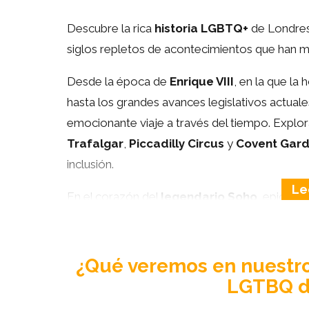
Descubre la rica
historia LGBTQ+
de Londres 
siglos repletos de acontecimientos que han 
Desde la época de
Enrique VIII
, en la que l
hasta los grandes avances legislativos actuale
emocionante viaje a través del tiempo. Exp
Trafalgar
,
Piccadilly Circus
y
Covent Gar
inclusión.
En el corazón del
legendario Soho
, epicent
descubriremos los primeros antros clandesti
influyentes de la escena actual como el legen
como
Oscar Wilde
hasta
reinas drag
pioner
¿Qué veremos en nuestro 
significativos de la historia
LGBTQ+.
LGTBQ d