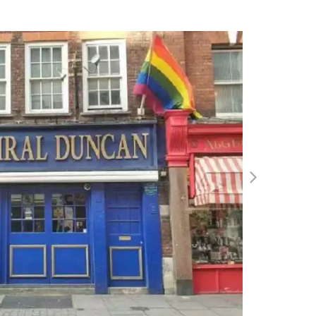
ida cultural de la
comunidad LGBTQ+
, también
sección 28
, el atentado al pub
Admiral Duncan
y
do sobre los logros y desafíos que enfrenta la
ldad y reconocimiento.
ido por
la historia LGBTQ+ de Londres
y
has de una comunidad que ha dejado una huella