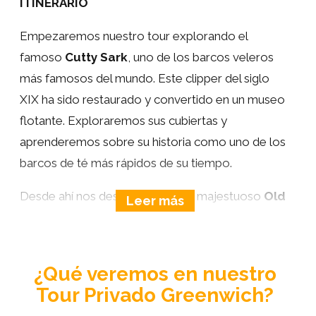
ITINERARIO
Empezaremos nuestro tour explorando el
famoso
Cutty Sark
, uno de los barcos veleros
más famosos del mundo. Este clipper del siglo
XIX ha sido restaurado y convertido en un museo
flotante. Exploraremos sus cubiertas y
aprenderemos sobre su historia como uno de los
barcos de té más rápidos de su tiempo.
Desde ahí nos desplazaremos al majestuoso
Old
Royal Naval College
, una obra maestra
arquitectónica diseñada por
Sir Christopher
Wren
, que ahora alberga la
prestigiosa
¿Qué veremos en nuestro
Universidad de Greenwich
. En su interior se
Tour Privado Greenwich?
encuentra el
Painted Hall
, conocida como la