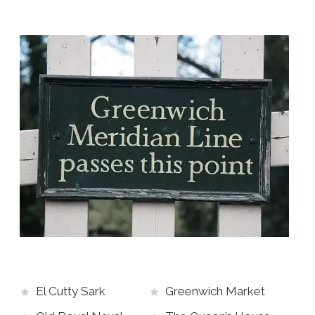
«
Capilla Sixtina de Londres
«.
A solo unos pasos de distancia, encontraremos el
National Maritime Museum
, el museo marítimo
más grande del mundo. En su interior se
encuentra el uniforme de
Almirante Nelson
y
numerosas exposiciones interactivas de la era de
los grandes descubrimientos e importantes
batallas navales, un lugar perfecto para conocer
algunas de las historias de la
Batalla de
Trafalgar
.
Continuaremos el tour vislumbrando la elegante
Queen’s House
, una joya del Renacimiento inglés
diseñada por Inigo Jones. Esta histórica
El Cutty Sark
Greenwich Market
residencia, que una vez albergó a la reina Ana de