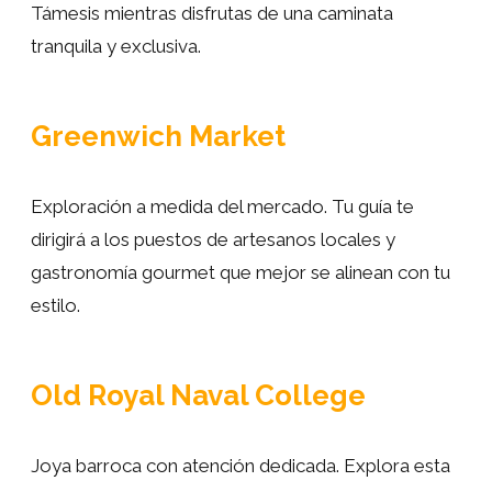
Támesis mientras disfrutas de una caminata
variedad de puestos de comida, artesanías, moda
tranquila y exclusiva.
y antigüedades. Es el lugar perfecto para
encontrar recuerdos únicos y degustar delicias
locales.
Greenwich Market
Finalizaremos nuestro tour en el emblemático
Exploración a medida del mercado. Tu guía te
Pub Trafalgar Tavern
, fundado en 1837, donde
dirigirá a los puestos de artesanos locales y
podremos disfrutar de las espectaculares vistas
gastronomía gourmet que mejor se alinean con tu
del Támesis y la encantadora atmósfera mientras
estilo.
disfrutamos de una merecida pinta de cerveza
tradicional.
Old Royal Naval College
Joya barroca con atención dedicada. Explora esta