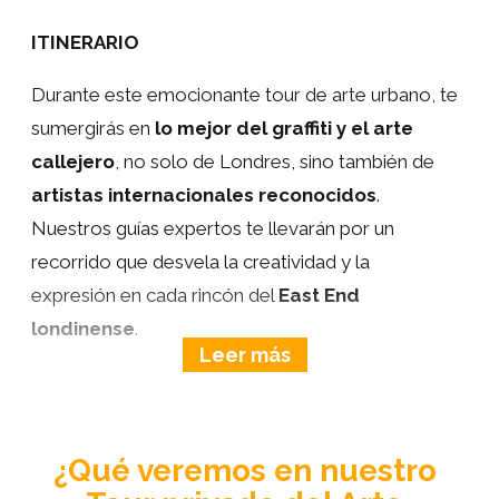
ITINERARIO
Durante este emocionante tour de arte urbano, te
sumergirás en
lo mejor del graffiti y el arte
callejero
, no solo de Londres, sino también de
artistas internacionales reconocidos
.
Nuestros guías expertos te llevarán por un
recorrido que desvela la creatividad y la
expresión en cada rincón del
East End
londinense
.
Comenzaremos nuestra exploración en las calles
escondidas de este barrio icónico, donde cada
pared se convierte en una
obra de arte
en sí
¿Qué veremos en nuestro
misma. Desde las formas intrincadas de los