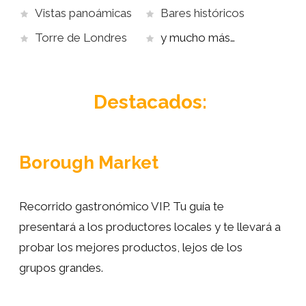
en la orilla opuesta.
Vistas panoámicas
Bares históricos
Torre de Londres
y mucho más…
A lo largo del recorrido, te sumergirás en la rica
historia y la vibrante cultura de Londres, desde los
días de Shakespeare
hasta la modernidad de la
Destacados:
actualidad. Desde los pintorescos mercados
hasta los imponentes rascacielos, cada paso a lo
largo del
Támesis
revela una nueva faceta de
Borough Market
esta fascinante ciudad.
¡Únete a nosotros para una experiencia
Recorrido gastronómico VIP. Tu guía te
inolvidable en la
Ribera Sur
y descubre el alma
presentará a los productores locales y te llevará a
de Londres a lo largo de su histórico río!
probar los mejores productos, lejos de los
grupos grandes.