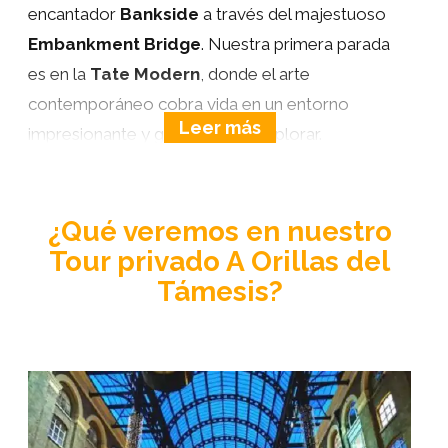
encantador
Bankside
a través del majestuoso
Embankment Bridge
. Nuestra primera parada
es en la
Tate Modern
, donde el arte
contemporáneo cobra vida en un entorno
impresionante y gratuito para explorar.
Continuamos nuestro viaje histórico con una visita
al
Globe Theatre
, una fiel
réplica del teatro
¿Qué veremos en nuestro
original de Shakespeare
, y la imponente
Tour privado A Orillas del
prisión Clink
, que nos transporta al Londres del
Támesis?
siglo XII. Siguiendo los pasos de los grandes
exploradores, nos encontramos con el
Golden
Hinde
, el legendario barco de
Sir Francis Drake
que marcó un hito en la historia mundial.
Dejando atrás la nostalgia del pasado, llegamos a