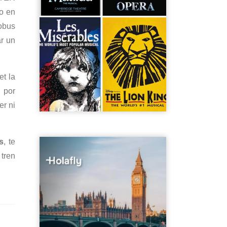
o en
tobus
ar un
et la
P por
er ni
s
, te
 tren