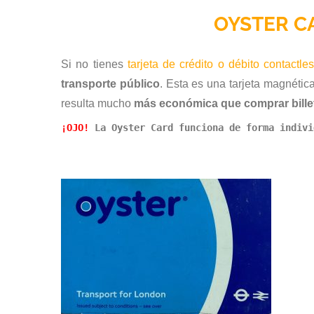
OYSTER C
Si no tienes
tarjeta de crédito o débito contactle
transporte público
. Esta es una tarjeta magnétic
resulta mucho
más económica que comprar billet
¡OJO! 
La Oyster Card funciona de forma indivi