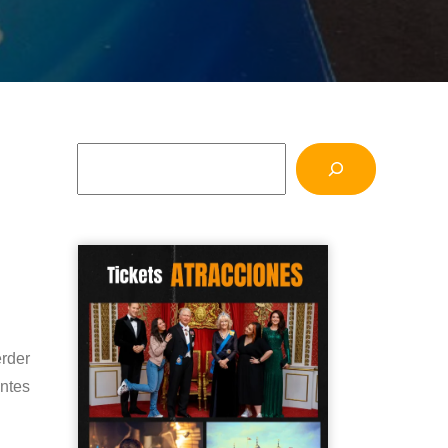
erder
ntes