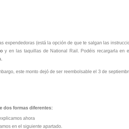
s expendedoras (está la opción de que te salgan las instrucc
ro
y en las taquillas de National Rail. Podéis recargarla en 
a.
mbargo, este monto dejó de ser reembolsable el 3 de septiemb
 de dos formas diferentes:
 explicamos ahora
camos en el siguiente apartado.