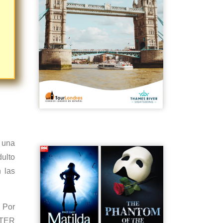
 una
dulto
 las
. Por
STER