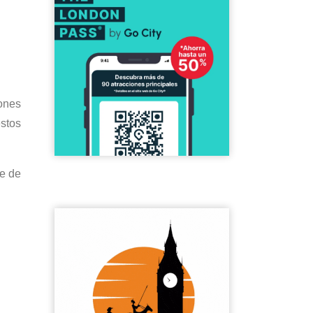
iones
estos
re de