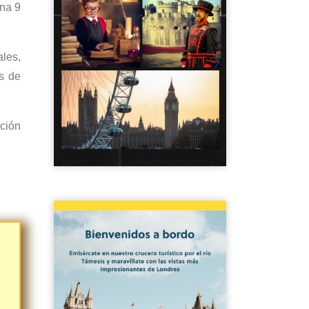
ona 9
les,
es de
nción