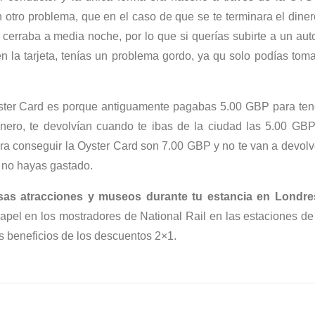
ro problema, que en el caso de que se te terminara el diner
e cerraba a media noche, por lo que si querías subirte a un au
 la tarjeta, tenías un problema gordo, ya qu solo podías tom
 Oyster Card es porque antiguamente pagabas 5.00 GBP para ten
 dinero, te devolvían cuando te ibas de la ciudad las 5.00 GB
hora conseguir la Oyster Card son 7.00 GBP y no te van a devolv
 no hayas gastado.
as atracciones y museos durante tu estancia en Londre
pel en los mostradores de National Rail en las estaciones de
s beneficios de los descuentos 2×1.