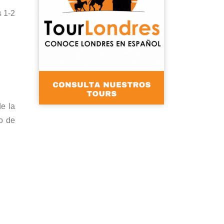
s 1-2
de la
to de