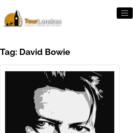
Skip to main content
Tag: David Bowie