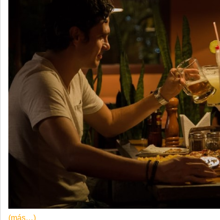
(más…)