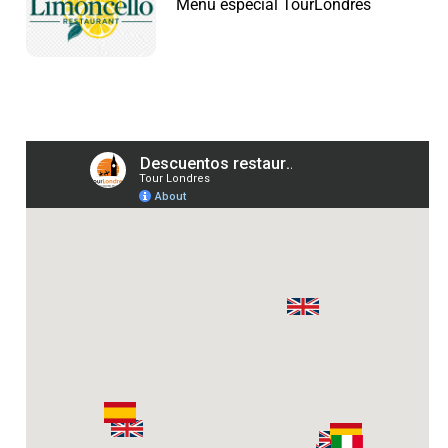
Menú especial TourLondres