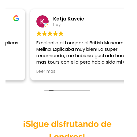
Katja Kavcic
hoy
Excelente el tour por el British Museum con
G
Melina. Explicaba muy bien! La super
t
recomiendo, me hubiese gustado hacer
mas tours con ella pero habia sido mi ultimo
dia en Londres
Leer más
¡Sigue disfrutando de
Londres
!