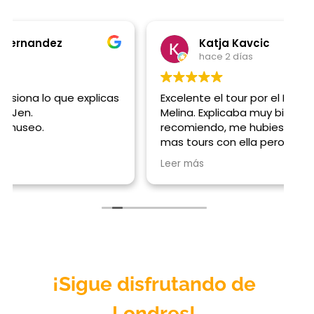
Katja Kavcic
hace 2 días
Excelente el tour por el British Museum con
G
Melina. Explicaba muy bien! La super
t
recomiendo, me hubiese gustado hacer
mas tours con ella pero habia sido mi ultimo
dia en Londres
Leer más
¡Sigue disfrutando de
Londres
!