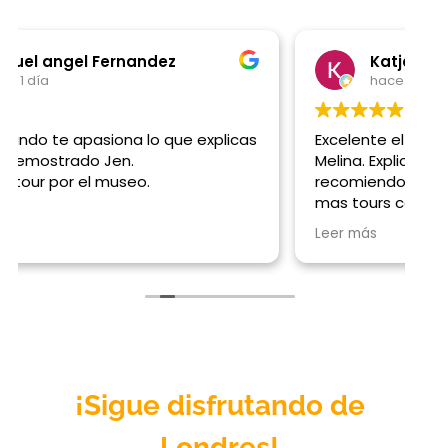
Katja Kavcic
hace 1 día
Excelente el tour por el British Museum con
G
Melina. Explicaba muy bien! La super
t
recomiendo, me hubiese gustado hacer
mas tours con ella pero habia sido mi ultimo
dia en Londres
Leer más
¡Sigue disfrutando de
Londres
!