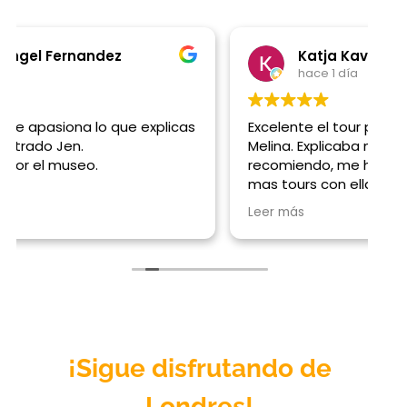
Katja Kavcic
hace 1 día
Excelente el tour por el British Museum con
G
Melina. Explicaba muy bien! La super
t
recomiendo, me hubiese gustado hacer
mas tours con ella pero habia sido mi ultimo
dia en Londres
Leer más
¡Sigue disfrutando de
Londres
!