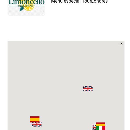
Menú especial TourLondres