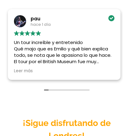
pau
hace 1 día
Un tour increíble y entretenido
Increíb
Qué majo que es Emilio y qué bien explica
realiz
todo, se nota que le apasiona lo que hace.
profes
El tour por el British Museum fue muy
asisten
interesante y entretenido, aprendimos
conteni
Leer más
Leer m
muchísimo y disfrutamos cada detalle
Mario y
¡Sigue disfrutando de
Londres
!