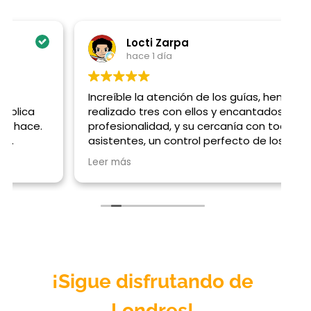
Locti Zarpa
hace 1 día
Increíble la atención de los guías, hemos
E
realizado tres con ellos y encantados por su
M
profesionalidad, y su cercanía con todos los
asistentes, un control perfecto de los
contenidos y de los tiempos, Gracias Emilio,
Leer más
Mario y Gisselle
¡Sigue disfrutando de
Londres
!